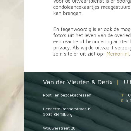
Voor de uitvaartdienst is er doo
condoleancekaartjes meegestuurd, 
kan brengen.
En tegenwoordig is er ook de moge
foto's uit het leven van de overl
een reactie of herinnering achter
privacy. Als wij de uitvaart verzo
zo'n site er uit ziet op:
Memori.nl
Van der Vleuten & Derix
|
Ui
Post- en bezoekadressen:
T
0
E
in
Henriette Ronnerstraat 19
5038 KH Tilburg
Wouwerstraat 28