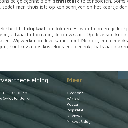
rgaans de gelegenheid om
schriftelijk
te condoleren. Soms 
zodat men thuis iets op kan schrijven en het kaartje da
lijkheid tot
digitaal
condoleren. Er wordt dan en gedenk
edene, uitvaartinformatie, de rouwkaart. Op deze site kunn
 laten. Wij werken in deze samen met Memori, een gedenk
rgen, kunt u via ons kosteloos een gedenkplaats aanmaken.
.
tvaartbegeleiding
Meer
13 - 592 00 48
Over ons
fo@vleutenderix.nl
Werkwijze
Kosten
Inspiratie
Reviews
Nieuws&blogs