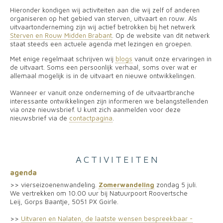
Hieronder kondigen wij activiteiten aan die wij zelf of anderen
organiseren op het gebied van sterven, uitvaart en rouw. Als
uitvaartonderneming zijn wij actief betrokken bij het netwerk
Sterven en Rouw Midden Brabant
. Op de website van dit netwerk
staat steeds een actuele agenda met lezingen en groepen.
Met enige regelmaat schrijven wij
blogs
vanuit onze ervaringen in
de uitvaart. Soms een persoonlijk verhaal, soms over wat er
allemaal mogelijk is in de uitvaart en nieuwe ontwikkelingen.
Wanneer er vanuit onze onderneming of de uitvaartbranche
interessante ontwikkelingen zijn informeren we belangstellenden
via onze nieuwsbrief. U kunt zich aanmelden voor deze
nieuwsbrief via de
contactpagina
.
ACTIVITEITEN
agenda
>> vierseizoenenwandeling.
Zomerwandeling
zondag 5 juli.
We vertrekken om 10.00 uur bij Natuurpoort Roovertsche
Leij, Gorps Baantje, 5051 PX Goirle.
>>
Uitvaren en Nalaten, de laatste wensen bespreekbaar -