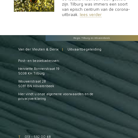
zijn. Tilburg was immers een soort
van episch centrum van de corona-
uitbraak.
lees verder
Regio Tilburg en Hilvarenbeek
Van der Vleuten & Derix
|
Uitvaartbegeleiding
Post- en bezoekadressen:
Henriette Ronnerstraat 19
5038 KH Tilburg
Wouwerstraat 28
5081 BN Hilvarenbeek
Hier vindt u onze
algemene voorwaarden
en de
privacyverklaring
T
013 - 592 00 48