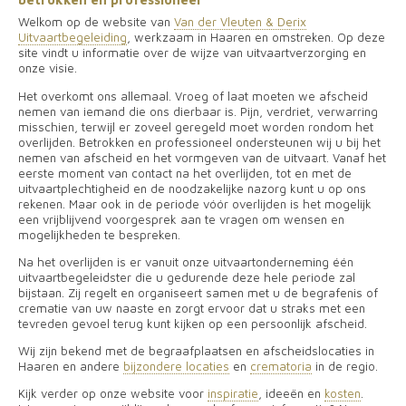
Welkom op de website van
Van der Vleuten & Derix
Uitvaartbegeleiding
, werkzaam in Haaren en omstreken. Op deze
site vindt u informatie over de wijze van uitvaartverzorging en
onze visie.
Het overkomt ons allemaal. Vroeg of laat moeten we afscheid
nemen van iemand die ons dierbaar is. Pijn, verdriet, verwarring
misschien, terwijl er zoveel geregeld moet worden rondom het
overlijden. Betrokken en professioneel ondersteunen wij u bij het
nemen van afscheid en het vormgeven van de uitvaart. Vanaf het
eerste moment van contact na het overlijden, tot en met de
uitvaartplechtigheid en de noodzakelijke nazorg kunt u op ons
rekenen. Maar ook in de periode vóór overlijden is het mogelijk
een vrijblijvend voorgesprek aan te vragen om wensen en
mogelijkheden te bespreken.
Na het overlijden is er vanuit onze uitvaartonderneming één
uitvaartbegeleidster die u gedurende deze hele periode zal
bijstaan. Zij regelt en organiseert samen met u de begrafenis of
crematie van uw naaste en zorgt ervoor dat u straks met een
tevreden gevoel terug kunt kijken op een persoonlijk afscheid.
Wij zijn bekend met de begraafplaatsen en afscheidslocaties in
Haaren en andere
bijzondere locaties
en
crematoria
in de regio.
Kijk verder op onze website voor
inspiratie
, ideeën en
kosten
.