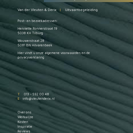
Van der Vleuten & Derix
|
Uitvaartbegeleiding
Post- en bezoekadressen:
Henriette Ronnerstraat 19
5038 KH Tilburg
Wouwerstraat 28
5081 BN Hilvarenbeek
Hier vindt u onze
algemene voorwaarden
en de
privacyverklaring
T
013 - 592 00 48
E
info@vleutenderix.nl
Over ons
Werkwijze
Kosten
Inspiratie
Reviews