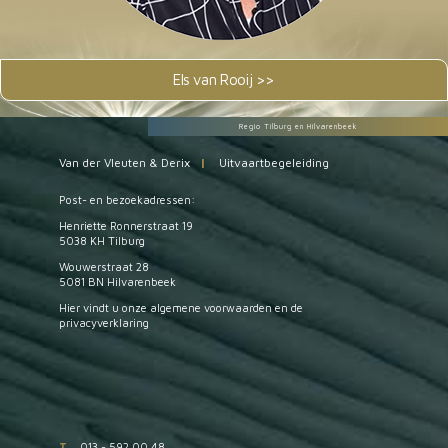
Els van Rooij >>
Regio Tilburg en Hilvarenbeek
Van der Vleuten & Derix
|
Uitvaartbegeleiding
Post- en bezoekadressen:
Henriette Ronnerstraat 19
5038 KH Tilburg
Wouwerstraat 28
5081 BN Hilvarenbeek
Hier vindt u onze
algemene voorwaarden
en de
privacyverklaring
T
013 - 592 00 48