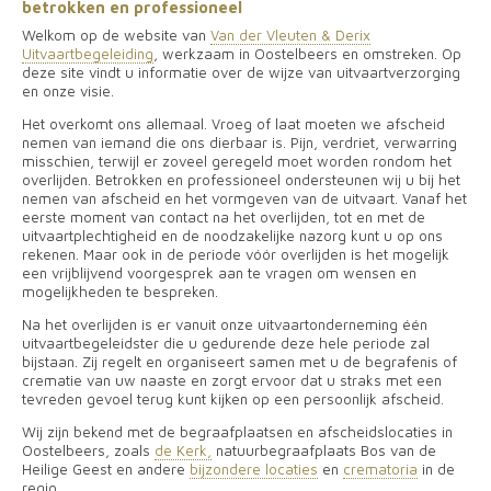
betrokken en professioneel
Welkom op de website
van
Van der Vleuten & Derix
Uitvaartbegeleiding
, werkzaam in Oostelbeers en omstreken. Op
deze site vindt u informatie over de wijze van uitvaartverzorging
en onze visie.
Het overkomt ons allemaal. Vroeg of laat moeten we afscheid
nemen van iemand die ons dierbaar is. Pijn, verdriet, verwarring
misschien, terwijl er zoveel geregeld moet worden rondom het
overlijden. Betrokken en professioneel ondersteunen wij u bij het
nemen van afscheid en het vormgeven van de uitvaart.
Vanaf het
eerste moment van contact na het overlijden, tot en met de
uitvaartplechtigheid en de noodzakelijke nazorg kunt u op ons
rekenen. Maar ook in de periode vóór overlijden is het mogelijk
een vrijblijvend voorgesprek aan te vragen om wensen en
mogelijkheden te bespreken.
Na het overlijden is er vanuit onze uitvaartonderneming één
uitvaartbegeleidster die u gedurende deze hele periode zal
bijstaan. Zij regelt en organiseert samen met u de begrafenis of
crematie van uw naaste en zorgt ervoor dat u straks met een
tevreden gevoel terug kunt kijken op een persoonlijk afscheid.
Wij zijn bekend met de begraafplaatsen en afscheidslocaties in
Oostelbeers, zoals
de Kerk,
natuurbegraafplaats Bos van de
Heilige Geest en
andere
bijzondere locaties
en
crematoria
in de
regio.