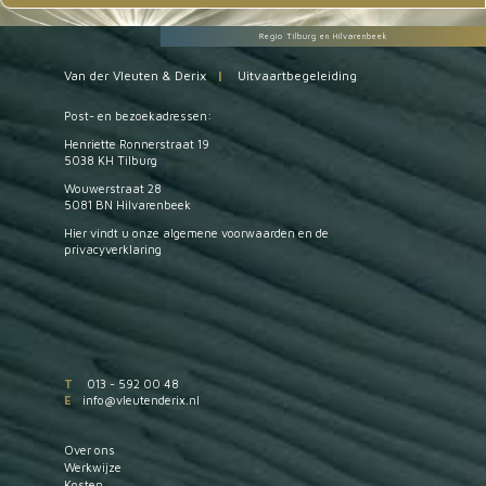
Regio Tilburg en Hilvarenbeek
Van der Vleuten & Derix
|
Uitvaartbegeleiding
Post- en bezoekadressen:
Henriette Ronnerstraat 19
5038 KH Tilburg
Wouwerstraat 28
5081 BN Hilvarenbeek
Hier vindt u onze
algemene voorwaarden
en de
privacyverklaring
T
013 - 592 00 48
E
info@vleutenderix.nl
Over ons
Werkwijze
Kosten