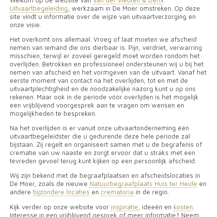
Uitvaartbegeleiding
, werkzaam in De Moer omstreken. Op deze
site vindt u informatie over de wijze van uitvaartverzorging en
onze visie.
Het overkomt ons allemaal. Vroeg of laat moeten we afscheid
nemen van iemand die ons dierbaar is. Pijn, verdriet, verwarring
misschien, terwijl er zoveel geregeld moet worden rondom het
overlijden. Betrokken en professioneel ondersteunen wij u bij het
nemen van afscheid en het vormgeven van de uitvaart.
Vanaf het
eerste moment van contact na het overlijden, tot en met de
uitvaartplechtigheid en de noodzakelijke nazorg kunt u op ons
rekenen. Maar ook in de periode vóór overlijden is het mogelijk
een vrijblijvend voorgesprek aan te vragen om wensen en
mogelijkheden te bespreken.
Na het overlijden is er vanuit onze uitvaartonderneming één
uitvaartbegeleidster die u gedurende deze hele periode zal
bijstaan. Zij regelt en organiseert samen met u de begrafenis of
crematie van uw naaste en zorgt ervoor dat u straks met een
tevreden gevoel terug kunt kijken op een persoonlijk afscheid.
Wij zijn bekend met de begraafplaatsen en afscheidslocaties in
De Moer, zoals de nieuwe
Natuurbegraafplaats Huis ter Heide
en
andere
bijzondere locaties
en
crematoria
in de regio.
Kijk verder op onze website
voor
inspiratie
, ideeën en
kosten
.
Interesse in een vrijblijvend gesprek of meer informatie? Neem