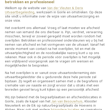
betrokken en professioneel
Welkom op de website van
Van der Vleuten & Derix
Uitvaartbegeleiding
,
werkzaam in Goirle en omstreken. Op deze
site vindt u informatie over de wijze van uitvaartverzorging en
onze visie.
Het overkomt ons allemaal. Vroeg of laat moeten we afscheid
nemen van iemand die ons dierbaar is. Pijn, verdriet, verwarring
misschien, terwijl er zoveel geregeld moet worden rondom het
overlijden. Betrokken en professioneel ondersteunen wij u bij het
nemen van afscheid en het vormgeven van de uitvaart. Vanaf het
eerste moment van contact na het overlijden, tot en met de
uitvaartplechtigheid en de noodzakelijke nazorg kunt u op ons
rekenen. Maar ook in de periode vóór overlijden is het mogelijk
een vrijblijvend voorgesprek aan te vragen om wensen en
mogelijkheden te bespreken.
Na het overlijden is er vanuit onze uitvaartonderneming één
uitvaartbegeleidster die u gedurende deze hele periode zal
bijstaan. Zij regelt en organiseert samen met u de begrafenis of
crematie van uw naaste en zorgt ervoor dat u straks met een
tevreden gevoel terug kunt kijken op een persoonlijk afscheid.
Wij zijn bekend met de begraafplaatsen en afscheidslocaties in
Goirle, zoals de kapel van het
Jan van Besouwhuis
, Klooster
Nieuwkerk en de Eik op natuurbegraafplaats de Hoevens in
Alphen. Maar ook met andere
bijzondere locaties
en crematoria