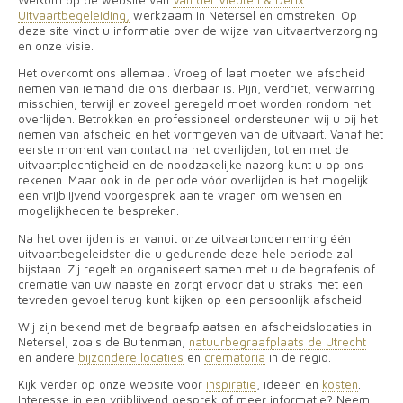
Welkom op de website van
Van der Vleuten & Derix
Uitvaartbegeleiding
,
werkzaam
in Netersel en omstreken. Op
deze site vindt u informatie over de wijze van uitvaartverzorging
en onze visie.
Het overkomt ons allemaal. Vroeg of laat moeten we afscheid
nemen van iemand die ons dierbaar is. Pijn, verdriet, verwarring
misschien, terwijl er zoveel geregeld moet worden rondom het
overlijden. Betrokken en professioneel ondersteunen wij u bij het
nemen van afscheid en het vormgeven van de uitvaart.
Vanaf het
eerste moment van contact na het overlijden, tot en met de
uitvaartplechtigheid en de noodzakelijke nazorg kunt u op ons
rekenen. Maar ook in de periode vóór overlijden is het mogelijk
een vrijblijvend voorgesprek aan te vragen om wensen en
mogelijkheden te bespreken.
Na het overlijden is er vanuit onze uitvaartonderneming één
uitvaartbegeleidster die u gedurende deze hele periode zal
bijstaan. Zij regelt en organiseert samen met u de begrafenis of
crematie van uw naaste en zorgt ervoor dat u straks met een
tevreden gevoel terug kunt kijken op een persoonlijk afscheid.
Wij zijn bekend met de begraafplaatsen en afscheidslocaties in
Netersel, zoals de Buitenman,
natuurbegraafplaats de Utrecht
en
andere
bijzondere locaties
en
crematoria
in de regio.
Kijk verder op onze website voor
inspiratie
, ideeën en
kosten
.
Interesse in een vrijblijvend gesprek of meer informatie? Neem