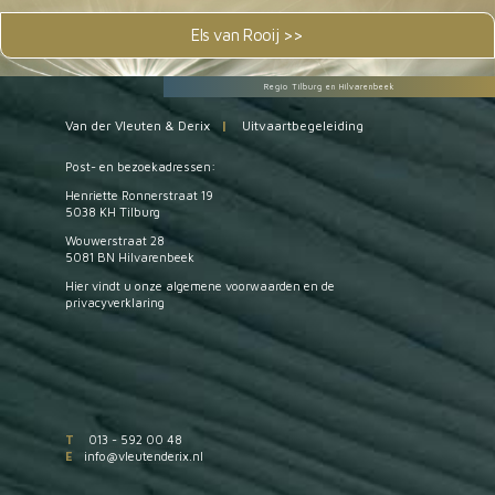
Els van Rooij >>
Regio Tilburg en Hilvarenbeek
Van der Vleuten & Derix
|
Uitvaartbegeleiding
Post- en bezoekadressen:
Henriette Ronnerstraat 19
5038 KH Tilburg
Wouwerstraat 28
5081 BN Hilvarenbeek
Hier vindt u onze
algemene voorwaarden
en de
privacyverklaring
T
013 - 592 00 48
E
info@vleutenderix.nl