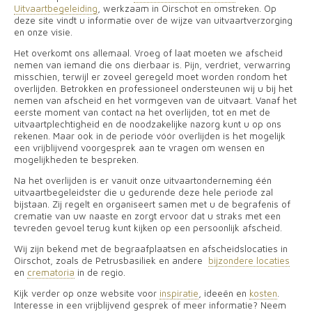
Uitvaartbegeleiding
,
werkzaam in Oirschot en omstreken.
Op
deze site vindt u informatie over de wijze van uitvaartverzorging
en onze visie.
Het overkomt ons allemaal. Vroeg of laat moeten we afscheid
nemen van iemand die ons dierbaar is. Pijn, verdriet, verwarring
misschien, terwijl er zoveel geregeld moet worden rondom het
overlijden. Betrokken en professioneel ondersteunen wij u bij het
nemen van afscheid en het vormgeven van de uitvaart.
Vanaf het
eerste moment van contact na het overlijden, tot en met de
uitvaartplechtigheid en de noodzakelijke nazorg kunt u op ons
rekenen. Maar ook in de periode vóór overlijden is het mogelijk
een vrijblijvend voorgesprek aan te vragen om wensen en
mogelijkheden te bespreken.
Na het overlijden is er vanuit onze uitvaartonderneming één
uitvaartbegeleidster die u gedurende deze hele periode zal
bijstaan. Zij regelt en organiseert samen met u de begrafenis of
crematie van uw naaste en zorgt ervoor dat u straks met een
tevreden gevoel terug kunt kijken op een persoonlijk afscheid.
Wij zijn bekend met de begraafplaatsen en afscheidslocaties in
Oirschot, zoals de Petrusbasiliek en
andere
bijzondere locaties
en
crematoria
in de regio.
Kijk verder op onze website voor
inspiratie
, ideeën en
kosten
.
Interesse in een vrijblijvend gesprek of meer informatie? Neem