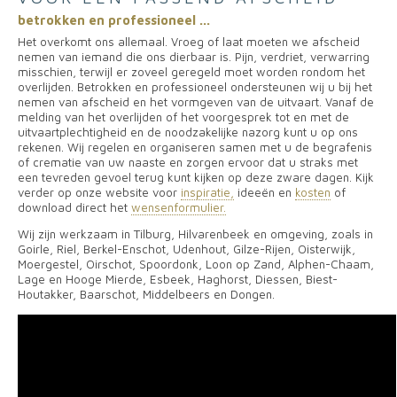
betrokken en professioneel ...
Het overkomt ons allemaal. Vroeg of laat moeten we afscheid
nemen van iemand die ons dierbaar is. Pijn, verdriet, verwarring
misschien, terwijl er zoveel geregeld moet worden rondom het
overlijden. Betrokken en professioneel ondersteunen wij u bij het
nemen van afscheid en het vormgeven van de uitvaart. Vanaf de
melding van het overlijden of het voorgesprek tot en met de
uitvaartplechtigheid en de noodzakelijke nazorg kunt u op ons
rekenen. Wij regelen en organiseren samen met u de begrafenis
of crematie van uw naaste en zorgen ervoor dat u straks met
een tevreden gevoel terug kunt kijken op deze zware dagen. Kijk
verder op onze website voor
inspiratie,
ideeën en
kosten
of
download direct het
wensenformulier.
Wij zijn werkzaam in Tilburg, Hilvarenbeek en omgeving, zoals in
Goirle, Riel, Berkel-Enschot, Udenhout, Gilze-Rijen, Oisterwijk,
Moergestel, Oirschot, Spoordonk, Loon op Zand, Alphen-Chaam,
Lage en Hooge Mierde, Esbeek, Haghorst, Diessen, Biest-
Houtakker, Baarschot, Middelbeers en Dongen.